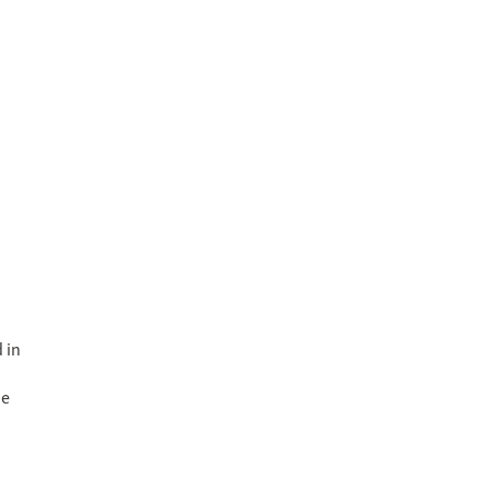
 in
ie