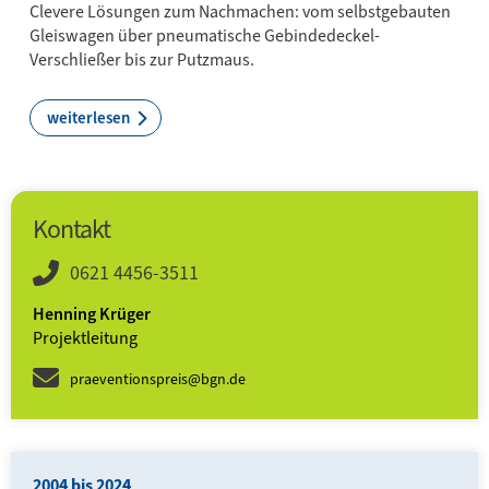
Clevere Lösungen zum Nachmachen: vom selbst­gebauten
Gleis­wagen über pneu­matische Gebinde­deckel-
Verschließer bis zur Putz­maus.
weiterlesen
Kontakt
0621 4456-3511
Henning Krüger
Projektleitung
praeventionspreis@bgn.de
2004 bis 2024