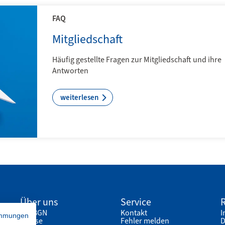
FAQ
Mitgliedschaft
Häufig gestellte Fragen zur Mitgliedschaft und ihre
Antworten
weiterlesen
Über uns
Service
R
Die BGN
Kontakt
I
immungen
Presse
Fehler melden
D