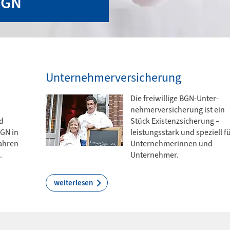
 BGN
Unternehmerversicherung
Die freiwillige BGN-Unter­
nehmer­ver­sicherung ist ein
d
Stück Existenzsicherung –
BGN in
leistungsstark und speziell f
fahren
Unternehmerinnen und
.
Unternehmer.
weiterlesen