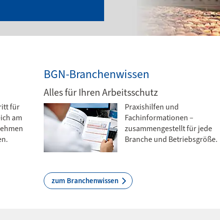
BGN-Branchenwissen
Alles für Ihren Arbeitsschutz
itt für
Praxishilfen und
eich am
Fachinformationen –
lnehmen
zusammengestellt für jede
en.
Branche und Betriebsgröße.
zum Branchenwissen