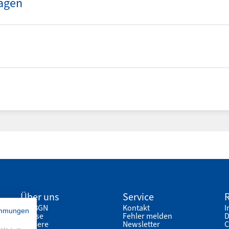
tagen
Über uns
Service
R
Die BGN
Kontakt
I
immungen
Presse
Fehler melden
D
Karriere
Newsletter
C