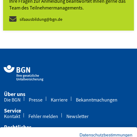
Ihre Fragen zur Anmeldung beantwortet Ihnen gerne das
Team des Teilnehmer­­manage­ments.
sifaausbildung@bgn.de
Über uns
Die BGN
Presse
Karriere
Bekanntmachungen
Service
Kontakt
Fehler melden
Newsletter
Rechtliches
Impressum
Datenschutz
Cookies
Datenschutzbestimmungen