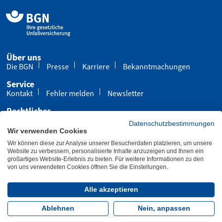
Über uns
Die BGN
Presse
Karriere
Bekanntmachungen
Service
Kontakt
Fehler melden
Newsletter
Rechtliches
Impressum
Datenschutz
Cookies
Datenschutzbestimmungen
Wir verwenden Cookies
Barrierefreiheit
Wir können diese zur Analyse unserer Besucherdaten platzieren, um unsere
Übersicht
Leichte Sprache
Gebärdensprache
Website zu verbessern, personalisierte Inhalte anzuzeigen und Ihnen ein
großartiges Website-Erlebnis zu bieten. Für weitere Informationen zu den
von uns verwendeten Cookies öffnen Sie die Einstellungen.
Letzte Aktualisierung 30.07.2026
Alle akzeptieren
Folgen Sie uns:
Ablehnen
Nein, anpassen