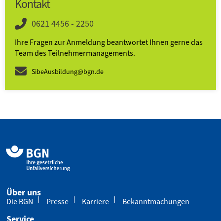
Kontakt
0621 4456 - 2250
Ihre Fragen zur Anmeldung beantwortet Ihnen gerne das
Team des Teilnehmer­­manage­ments.
SibeAusbildung@bgn.de
Über uns
Die BGN
Presse
Karriere
Bekanntmachungen
Service