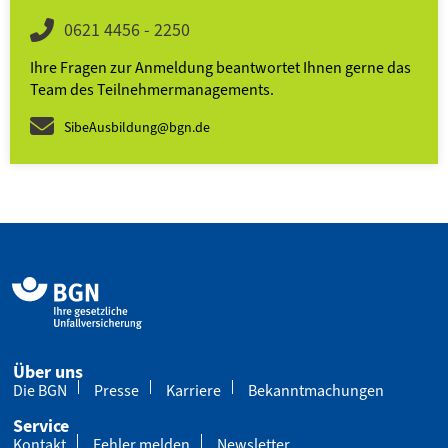
0621 4456 - 2250
Ihre Fragen zur Anmeldung beantwortet Ihnen gerne das
Team des Teilnehmer­­manage­ments.
SibeAusbildung@bgn.de
Über uns
Die BGN
Presse
Karriere
Bekanntmachungen
Service
Kontakt
Fehler melden
Newsletter