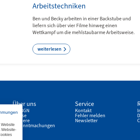
Arbeitstechniken
Ben und Becky arbeiten in einer Backstube und
liefern sich über vier Filme hinweg einen
Wettkampf um die mehlstaubarme Arbeitsweise.
weiterlesen
Über uns
Service
R
Die BGN
Kontakt
I
immungen
Presse
Fehler melden
D
Karriere
Newsletter
C
Bekanntmachungen
e Website
s Website-
Cookies