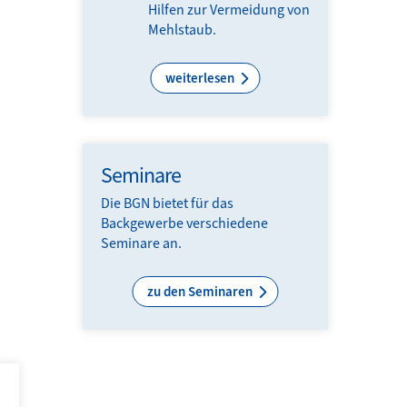
Hilfen zur Ver­meidung von
Mehl­staub.
weiterlesen
Seminare
Die BGN bietet für das
Backgewerbe ver­schie­de­ne
Seminare an.
zu den Seminaren