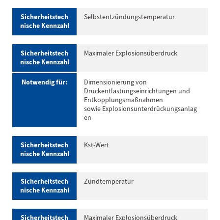
Sicherheitstech
Selbstentzündungstemperatur
nische Kennzahl
Sicherheitstech
Maximaler Explosionsüberdruck
nische Kennzahl
Notwendig für:
Dimensionierung von
Druckentlastungseinrichtungen und
Entkopplungsmaßnahmen
sowie Explosionsunterdrückungsanlag
en
Sicherheitstech
Kst-Wert
nische Kennzahl
Sicherheitstech
Zündtemperatur
nische Kennzahl
Sicherheitstech
Maximaler Explosionsüberdruck