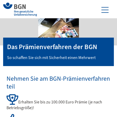
Das Prämienverfahren der BGN
So schaffen Sie sich mit Sicherheit einen Mehrwert
Nehmen Sie am BGN-Prämienverfahren
teil
Erhalten Sie bis zu 100.000 Euro Prämie (je nach
Betriebsgröße)!