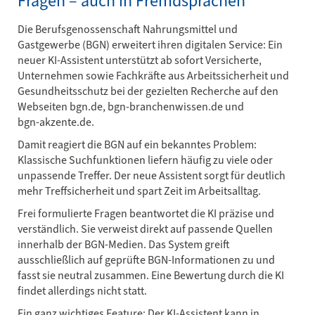
Fragen – auch in Fremdsprachen
Die Berufs­genossen­schaft Nahrungsmittel und
Gastgewerbe (BGN) erweitert ihren digitalen Service: Ein
neuer KI‑Assistent unterstützt ab sofort Versicherte,
Unternehmen sowie Fachkräfte aus Arbeits­sicherheit und
Gesund­heits­schutz bei der gezielten Recherche auf den
Webseiten bgn.de, bgn‑branchenwissen.de und
bgn‑akzente.de.
Damit reagiert die BGN auf ein bekanntes Problem:
Klassische Such­funktionen liefern häufig zu viele oder
unpassende Treffer. Der neue Assistent sorgt für deutlich
mehr Treffsicherheit und spart Zeit im Arbeits­alltag.
Frei formulierte Fragen beantwortet die KI präzise und
verständlich. Sie verweist direkt auf passende Quellen
innerhalb der BGN‑Medien. Das System greift
ausschließlich auf geprüfte BGN‑Informationen zu und
fasst sie neutral zusammen. Eine Bewertung durch die KI
findet allerdings nicht statt.
Ein ganz wichtiges Feature: Der KI‑Assistent kann in