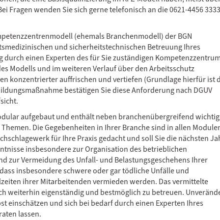
i Fragen wenden Sie sich gerne telefonisch an die 0621-4456 333
Kompetenzzentrenmodell (ehemals Branchenmodell) der BGN
itsmedizinischen und sicherheitstechnischen Betreuung Ihres
 durch einen Experten des für Sie zuständigen Kompetenzzentru
n des Modells und im weiteren Verlauf über den Arbeitsschutz
 konzentrierter auffrischen und vertiefen (Grundlage hierfür ist 
ortbildungsmaßnahme bestätigen Sie diese Anforderung nach DGUV
sicht.
 modular aufgebaut und enthält neben branchenübergreifend wichti
 Themen. Die Gegebenheiten in Ihrer Branche sind in allen Module
achschlagewerk für Ihre Praxis gedacht und soll Sie die nächsten Ja
enntnisse insbesondere zur Organisation des betrieblichen
nd zur Vermeidung des Unfall- und Belastungsgeschehens Ihrer
, dass insbesondere schwere oder gar tödliche Unfälle und
zeiten ihrer Mitarbeitenden vermieden werden. Das vermittelte
auch weiterhin eigenständig und bestmöglich zu betreuen. Unveränd
bst einschätzen und sich bei bedarf durch einen Experten Ihres
aten lassen.