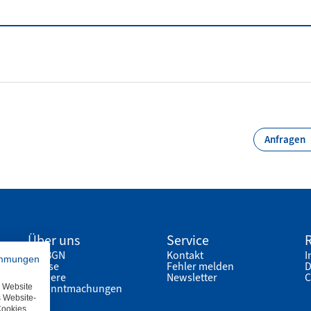
Anfragen
Über uns
Service
R
Die BGN
Kontakt
I
immungen
Presse
Fehler melden
D
Karriere
Newsletter
C
Bekanntmachungen
e Website
s Website-
Cookies