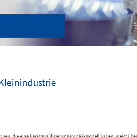
Kleinindustrie
onen, die eine Basisqualifizierung im KPZ-Modell haben, meist übe