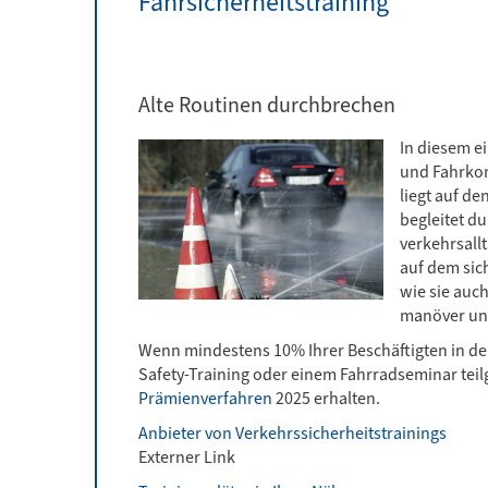
Fahrsicherheitstraining
Alte Routinen durchbrechen
In diesem e
und Fahr­kom
liegt auf d
begleitet d
verkehrs­al
auf dem sich
wie sie auch
manöver und
Wenn mindestens 10% Ihrer Beschäftigten in den
Safety-Training oder einem Fahrrad­seminar te
Prämienverfahren
2025 erhalten.
Anbieter von Verkehrssicherheitstrainings
Externer Link