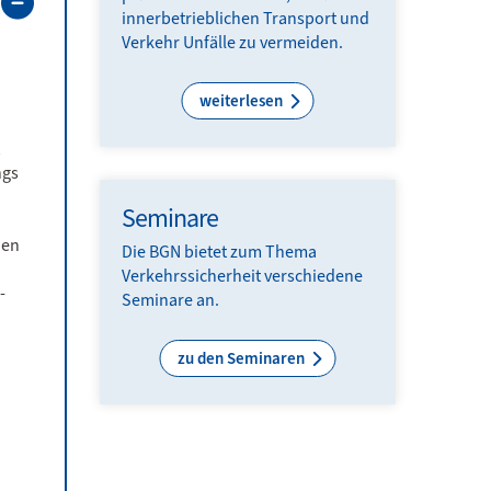
innerbetrieblichen Transport und
Verkehr Unfälle zu vermeiden.
weiterlesen
ngs
Seminare
den
Die BGN bietet zum Thema
Verkehrs­sicherheit ver­schiede­ne
­
Seminare an.
zu den Seminaren