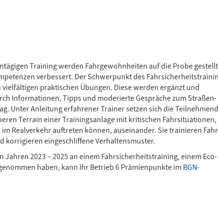
intägigen Training werden Fahrgewohnheiten auf die Probe gestellt
petenzen verbessert. Der Schwerpunkt des Fahr­s­icherheits­­traini
en vielfältigen praktischen Übungen. Diese werden ergänzt und
urch Infor­mationen, Tipps und moderierte Gespräche zum Straßen­
ltag. Unter Anleitung erfahrener Trainer setzen sich die Teilnehmen
eren Terrain einer Trainings­anlage mit kritischen Fahr­situationen,
 im Real­verkehr auftreten können, auseinander. Sie trainieren Fahr
 korrigieren eingeschliffene Verhaltens­muster.
 Jahren 2023 – 2025 an einem Fahr­sicherheits­training, einem Eco-
ilgenommen haben, kann Ihr Betrieb 6 Prämienpunkte im
BGN-