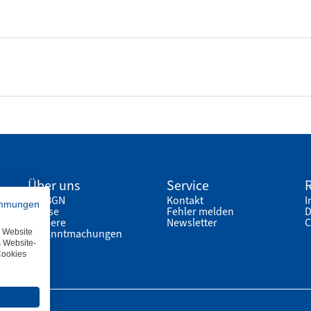
Über uns
Service
R
Die BGN
Kontakt
I
immungen
Presse
Fehler melden
D
Karriere
Newsletter
C
Bekanntmachungen
e Website
s Website-
Cookies